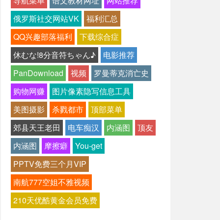
导航菜单
语文教材网址
网站推荐
俄罗斯社交网站VK
福利汇总
QQ兴趣部落福利
下载综合症
休むな!8分音符ちゃん♪
电影推荐
PanDownload
视频
罗曼蒂克消亡史
购物网赚
图片像素隐写信息工具
美图摄影
杀戮都市
顶部菜单
郊县天王老田
电车痴汉
内涵图
顶友
内涵图
摩擦癖
You-get
PPTV免费三个月VIP
南航777空姐不雅视频
210天优酷黄金会员免费